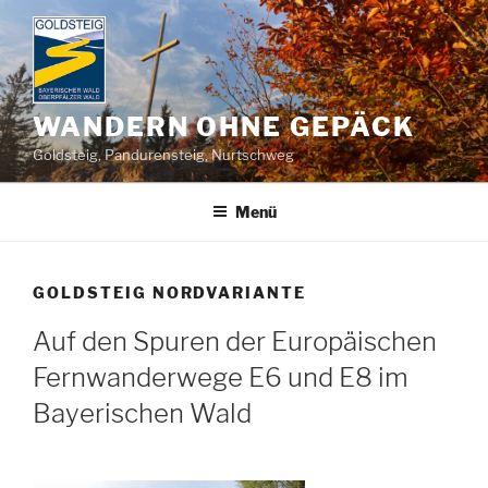
Zum
Inhalt
springen
WANDERN OHNE GEPÄCK
Goldsteig, Pandurensteig, Nurtschweg
Menü
GOLDSTEIG NORDVARIANTE
Auf den Spuren der Europäischen
Fernwanderwege E6 und E8 im
Bayerischen Wald