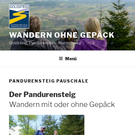
Zum
Inhalt
springen
WANDERN OHNE GEPÄCK
Goldsteig, Pandurensteig, Nurtschweg
Menü
PANDURENSTEIG PAUSCHALE
Der Pandurensteig
Wandern mit oder ohne Gepäck