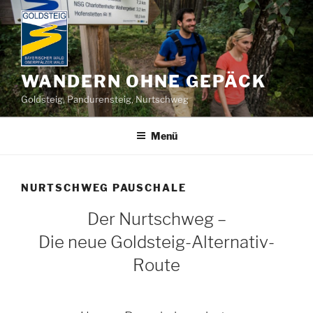
Zum
Inhalt
springen
WANDERN OHNE GEPÄCK
Goldsteig, Pandurensteig, Nurtschweg
Menü
NURTSCHWEG PAUSCHALE
Der Nurtschweg –
Die neue Goldsteig-Alternativ-
Route