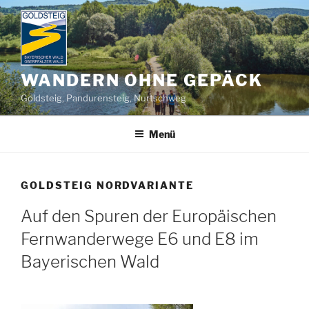
Zum
Inhalt
springen
WANDERN OHNE GEPÄCK
Goldsteig, Pandurensteig, Nurtschweg
Menü
GOLDSTEIG NORDVARIANTE
Auf den Spuren der Europäischen
Fernwanderwege E6 und E8 im
Bayerischen Wald