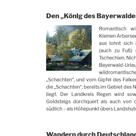
Den „König des Bayerwalde
Romantisch w
Kleinen Arbersee
aus lohnt sich 
(auch zu Fuß) 
Tschechien. Nic
Bayerwald-Url
wildromanti
„Schachten“, und vom Gipfel des Falken
die „Schachten“, bereits im Gebiet des
liegt. Der Landkreis Regen wird sow
Goldsteigs durchquert als auch von d
südlich – als Höhepunkt übers Landshute
Wandern durch Deutschland