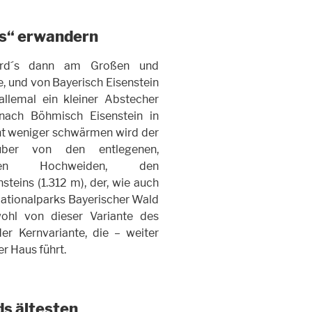
s“ erwandern
ird´s dann am Großen und
, und von Bayerisch Eisenstein
allemal ein kleiner Abstecher
nach Böhmisch Eisenstein in
ht weniger schwärmen wird der
auber von den entlegenen,
schen Hochweiden, den
steins (1.312 m), der, wie auch
 Nationalparks Bayerischer Wald
ohl von dieser Variante des
er Kernvariante, die – weiter
r Haus führt.
s ältesten