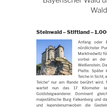
Bayerischer Wald u
Wal
Steinwald – Stiftland – 1.0
Anfang oder E
nördlichster Pu
Marktredwitz füh
vorbei an der
Weißenstein. D
Platte. Später
Teiche in Sicht,
Teiche“ nur am Rande berührt wird. 
wartet nun das 17 Kilometer l
Goldsteigwanderer. Dominant glei
majestätische Burg Falkenberg und da
und legendenumwoben die Gesteins