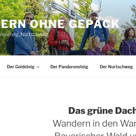
ERN OHNE GEPÄCK
urensteig, Nurtschweg
Der Goldsteig
Der Pandurensteig
Der Nurtschweg
Das grüne Dach
Wandern in den Wa