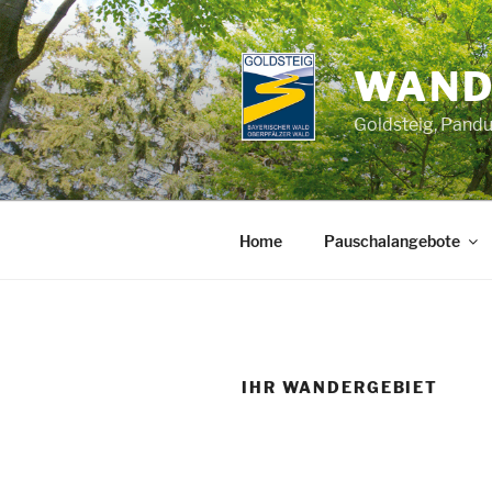
Zum
Inhalt
springen
WAND
Goldsteig, Pand
Home
Pauschalangebote
IHR WANDERGEBIET