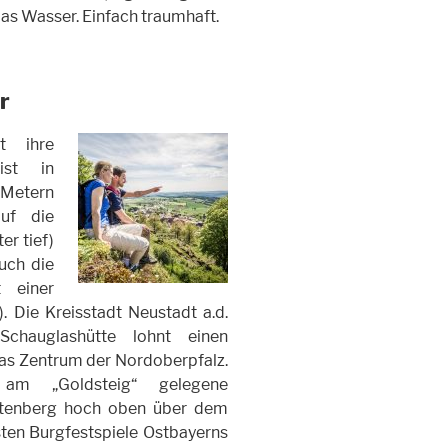
das Wasser. Einfach traumhaft.
r
t ihre
ist in
Metern
uf die
er tief)
uch die
t einer
). Die Kreisstadt Neustadt a.d.
hauglashütte lohnt einen
as Zentrum der Nordoberpfalz.
 am „Goldsteig“ gelegene
chtenberg hoch oben über dem
sten Burgfestspiele Ostbayerns