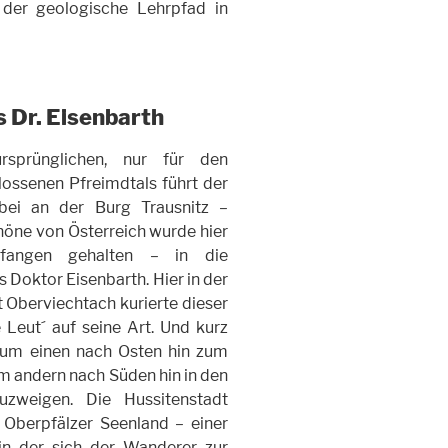
st der geologische Lehrpfad in
 Dr. Eisenbarth
rsprünglichen, nur für den
ossenen Pfreimdtals führt der
rbei an der Burg Trausnitz –
höne von Österreich wurde hier
efangen gehalten – in die
 Doktor Eisenbarth. Hier in der
 Oberviechtach kurierte dieser
Leut´ auf seine Art. Und kurz
 zum einen nach Osten hin zum
 andern nach Süden hin in den
zweigen. Die Hussitenstadt
Oberpfälzer Seenland – einer
in der sich der Wanderer zur