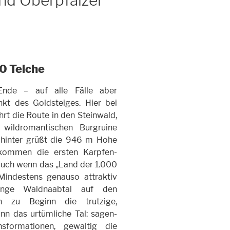
nd Oberpfälzer
d
00 Teiche
nde – auf alle Fälle aber
nkt des Goldsteiges. Hier bei
rt die Route in den Steinwald,
 wildromantischen Burgruine
ahinter grüßt die 946 m Hohe
 kommen die ersten Karpfen-
 auch wenn das „Land der 1.000
Mindestens genauso attraktiv
ange Waldnaabtal auf den
ch zu Beginn die trutzige,
nn das urtümliche Tal: sagen-
formationen, gewaltig die