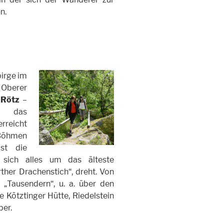
n.
birge im
Oberer
g
Rötz
–
das
rreicht
 Böhmen
ist die
 sich alles um das älteste
ther Drachenstich“, dreht. Von
 „Tausendern“, u. a. über den
 Kötztinger Hütte, Riedelstein
ber.