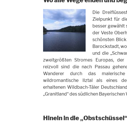
Wo alle Wege enden und be
Die Dreiflüsses
Zielpunkt für d
besser gewählt 
der Veste Oberh
schönsten Blick
Barockstadt, wo
und die „Schwarz
zweitgrößten Stromes Europas, der 
reizvoll sind die nach Passau gehen
Wanderer durch das malerische
wildromantische Ilztal als eines de
erhaltenen Wildbach-Täler Deutschlan
„Granitland“ des südlichen Bayerischen 
Hinein in die „Obstschüssel