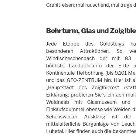
Granitfelsen; mal rauschend, mal träge 
Bohrturm, Glas und Zoiglbie
Jede Etappe des Goldsteigs ha
besonderen Attraktionen. So we
Windischeschenbach der mit 83 
höchste Landbohrturm der Erde a
Kontinentale Tiefbohrung (bis 9.101 Met
und das GEO-ZENTRUM hin. Hier ist a
„Hauptstadt des Zoiglbieres“ (stat
Erklärung: probieren Sie´s einfach mal!
Waldnaab mit Glasmuseum und Sc
Einkaufsbummel, ebenso wie Weiden, d
Sehenswerter Ausklang ist die
mittelalterliche Burganlage von Leu
Luhetal. Hier finden auch die bekannte