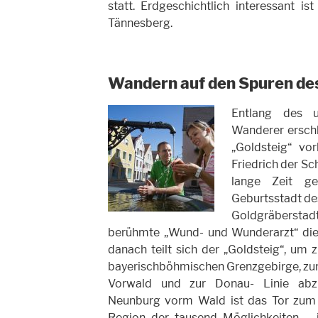
statt. Erdgeschichtlich interessant i
Tännesberg.
Wandern auf den Spuren des
Entlang des u
Wanderer erschl
„Goldsteig“ vo
Friedrich der Sc
lange Zeit g
Geburtsstadt des
Goldgräberstadt
berühmte „Wund- und Wunderarzt“ die 
danach teilt sich der „Goldsteig“, um
bayerischböhmischen Grenzgebirge, zum
Vorwald und zur Donau- Linie abzu
Neunburg vorm Wald ist das Tor zum 
Region der tausend Möglichkeiten – 