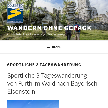
Zum
Inhalt
springen
WANDERN OHNE GEPÄCK
Goldsteig, Pandurensteig, Nurtschweg
Menü
SPORTLICHE 3-TAGESWANDERUNG
Sportliche 3-Tageswanderung
von Furth im Wald nach Bayerisch
Eisenstein