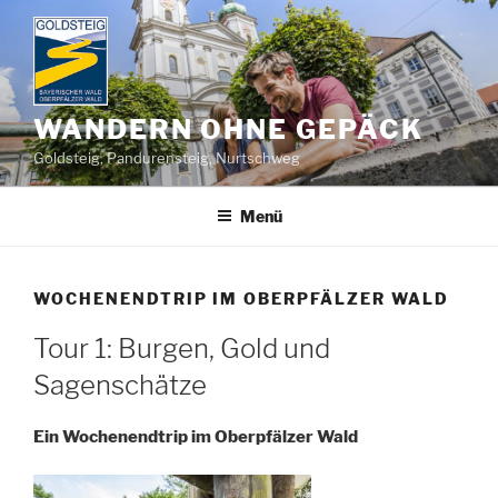
Zum
Inhalt
springen
WANDERN OHNE GEPÄCK
Goldsteig, Pandurensteig, Nurtschweg
Menü
WOCHENENDTRIP IM OBERPFÄLZER WALD
Tour 1: Burgen, Gold und
Sagenschätze
Ein Wochenendtrip im Oberpfälzer Wald