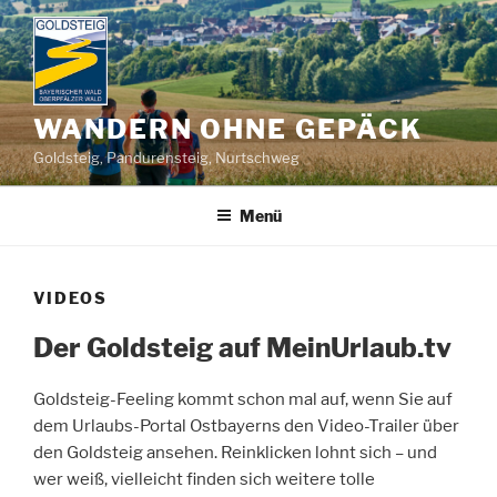
Zum
Inhalt
springen
WANDERN OHNE GEPÄCK
Goldsteig, Pandurensteig, Nurtschweg
Menü
VIDEOS
Der Goldsteig auf MeinUrlaub.tv
Goldsteig-Feeling kommt schon mal auf, wenn Sie auf
dem Urlaubs-Portal Ostbayerns den Video-Trailer über
den Goldsteig ansehen. Reinklicken lohnt sich – und
wer weiß, vielleicht finden sich weitere tolle