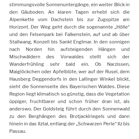
stimmungsvolle Sonnenuntergänge, ein weiter Blick in
den Gäuboden. An klaren Tagen erhebt sich die
Alpenkette vom Dachstein bis zur Zugspitze am
Horizont. Der Weg geht durch die sogenannte „Hölle“
und den Felsenpark bei Falkenstein, auf und ab über
Stallwang, Konzell bis Sankt Englmar. In den sonnigen
nach Norden hin aufsteigenden Hängen und
Mischwäldern des Vorwaldes stellt sich der
Wanderfrühling sehr bald ein. Ob Narzissen,
Maiglöckchen oder Apfelblüte, wer auf der Rusel, dem
Hausberg Deggendorfs in den Lallinger Winkel blickt,
sieht die Sonnenseite des Bayerischen Waldes. Diese
Region liegt klimatisch so günstig, dass die Vegetation
üppiger, fruchtbarer und schon früher dran ist, als
anderswo. Der Goldsteig führt durch den Sonnenwald
zu den Berghängen des Brotjacklriegels und dann
hinein in das Ilztal, entlang der „Schwarzen Perle“ Ilz bis
Passau.