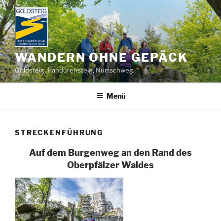
Zum
Inhalt
springen
WANDERN OHNE GEPÄCK
Goldsteig, Pandurensteig, Nurtschweg
Menü
STRECKENFÜHRUNG
Auf dem Burgenweg an den Rand des
Oberpfälzer Waldes