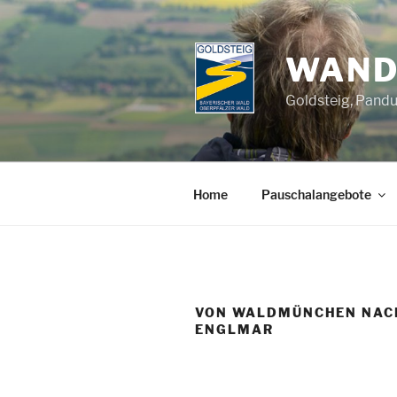
Zum
Inhalt
springen
WAND
Goldsteig, Pand
Home
Pauschalangebote
VON WALDMÜNCHEN NACH
ENGLMAR