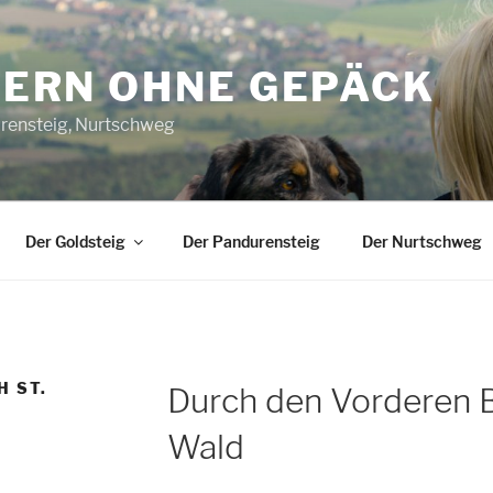
ERN OHNE GEPÄCK
urensteig, Nurtschweg
Der Goldsteig
Der Pandurensteig
Der Nurtschweg
 ST.
Durch den Vorderen 
Wald