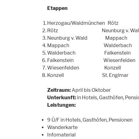
Etappen
Herzogau/Waldmünchen Rötz (3
Rötz Neunburg v. Wald (22 
Neunburg v. Wald Mappach (2
Mappach Walderbach (12 
Walderbach Falkenstein (22
Falkenstein Wiesenfelden (3
Wiesenfelden Konzell (23 
Konzell St. Englmar (16 k
Zeitraum:
April bis Oktober
Unterkunft:
in Hotels, Gasthöfen, Pens
Leistungen:
9 Ü/F in Hotels, Gasthöfen, Pensionen
Wanderkarte
Infomaterial